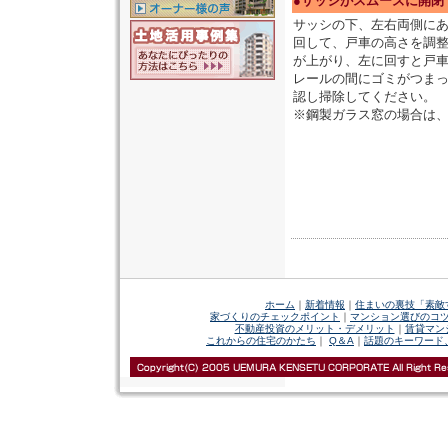
●サッシがスムーズに開閉
サッシの下、左右両側に
回して、戸車の高さを調
が上がり、左に回すと戸
レールの間にゴミがつま
認し掃除してください。
※鋼製ガラス窓の場合は
ホーム
｜
新着情報
｜
住まいの裏技「素敵
家づくりのチェックポイント
｜
マンション選びのコ
不動産投資のメリット・デメリット
｜
賃貸マン
これからの住宅のかたち
｜
Q＆A
｜
話題のキーワード