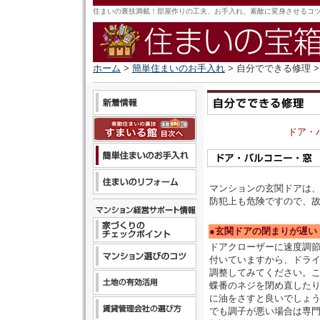
住まいの裏技満載！部屋作りの工夫、お手入れ、素敵に変身させるコ
ホーム
>
簡単住まいのお手入れ
> 自分でできる修理 
ドア・
マンションの玄関ドアは
防犯上も危険ですので、
●玄関ドアの閉まりが遅い
ドアクローザーに速度調
付いていますから、ドラ
調整してみてください。
蝶番のネジを閉め直した
に油をさすと良いでしょ
でも調子が悪い場合は専