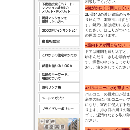
相談してください。
●鍵がかたくて回しにくい
2B潤ｵ4Bの濃い鉛筆の芯
り込んで、3潤ｵ4回回すと
す。鍵穴に油は絶対にさ
ください。ほこりがつい
の原因になります。
●室内ドアが閉まらない、
ドアは開閉を繰り返すと
ゆるんだり、きしむ場合
す。蝶番のネジをしっか
おし、油をさしてくださ
●バルコニーに水が溜まっ
バルコニーの排水口が詰
豪雨の時にバルコニーが
になり、室内に侵入する
ります。排水口の周りの
ゴミ、泥汚れなどを取り
ださい。