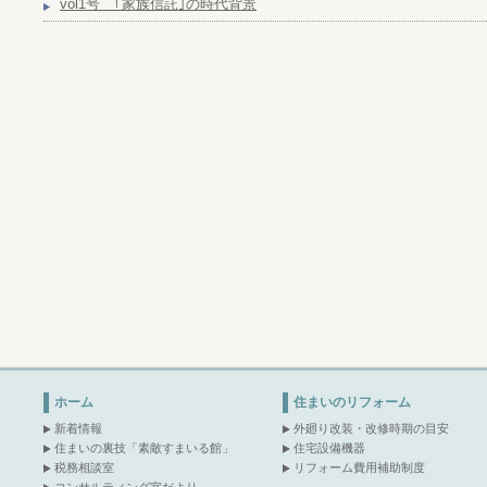
vol1号 ｢家族信託｣の時代背景
ホーム
住まいのリフォーム
新着情報
外廻り改装・改修時期の目安
住まいの裏技「素敵すまいる館」
住宅設備機器
税務相談室
リフォーム費用補助制度